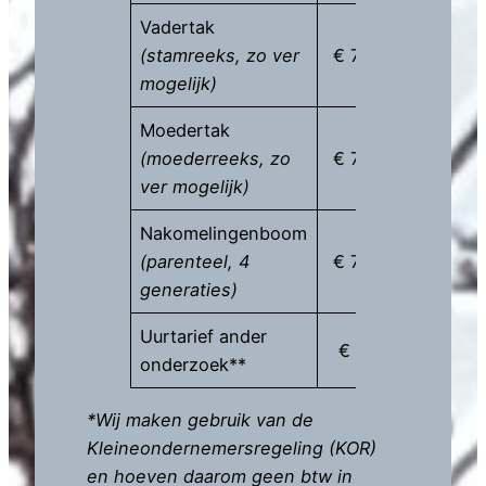
Vadertak
(stamreeks, zo ver
€ 750
mogelijk)
Moedertak
(moederreeks, zo
€ 750
ver mogelijk)
Nakomelingenboom
(parenteel, 4
€ 750
generaties)
Uurtarief ander
€ 50
onderzoek**
*Wij maken gebruik van de
Kleineondernemersregeling (KOR)
en hoeven daarom geen btw in