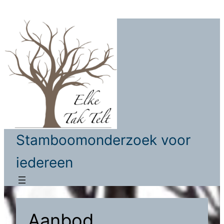
Ga
naar
de
inhoud
Stamboomonderzoek voor
iedereen
Aanbod