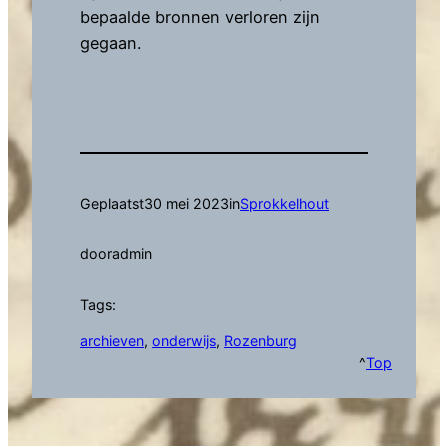
bepaalde bronnen verloren zijn
gegaan.
Geplaatst
30 mei 2023
in
Sprokkelhout
door
admin
Tags:
archieven
, 
onderwijs
, 
Rozenburg
^
Top